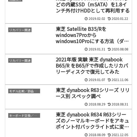
どの内蔵SSD（mSATA）を1.8イ
ンチ外付けHDDとして再利用する
2019.02.02
2020.01.22
東芝 Satellite B35/Rを
リカバリー関連
windows7Proから
windows10Proにする方法（ダウ
ングレードモデル）
2019.01.31
2020.08.08
2021年版 実験 東芝 dynabook
リカバリー関連
B65/R をB65/Fで作成したリカバ
リーディスクで復元してみた
2019.01.07
2021.11.06
東芝 dynabook R63シリーズ リリ
モデル比較／部品比較
ース別 スペック調べ
2018.08.29
2018.08.31
東芝 dynabook R634 R63シリー
キーボード交換／修理
ズのノーマルキーボードをアキュ
ポイント付バックライト式に変え
られるか？
2018.08.09
2021.12.05