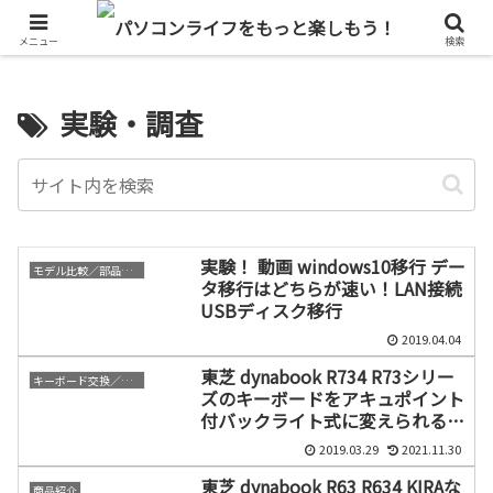
単なるパソコン好きのブログ
メニュー
検索
実験・調査
実験！ 動画 windows10移行 デー
モデル比較／部品比較
タ移行はどちらが速い！LAN接続
USBディスク移行
2019.04.04
東芝 dynabook R734 R73シリー
キーボード交換／修理
ズのキーボードをアキュポイント
付バックライト式に変えられる
か？
2019.03.29
2021.11.30
東芝 dynabook R63 R634 KIRAな
商品紹介