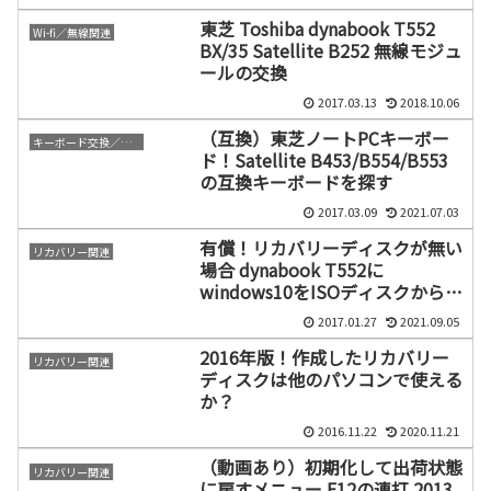
東芝 Toshiba dynabook T552
Wi-fi／無線関連
BX/35 Satellite B252 無線モジュ
ールの交換
2017.03.13
2018.10.06
（互換）東芝ノートPCキーボー
キーボード交換／修理
ド！Satellite B453/B554/B553
の互換キーボードを探す
2017.03.09
2021.07.03
有償！リカバリーディスクが無い
リカバリー関連
場合 dynabook T552に
windows10をISOディスクからク
リーンインストールしてみた
2017.01.27
2021.09.05
2016年版！作成したリカバリー
リカバリー関連
ディスクは他のパソコンで使える
か？
2016.11.22
2020.11.21
（動画あり）初期化して出荷状態
リカバリー関連
に戻すメニュー F12の連打 2013