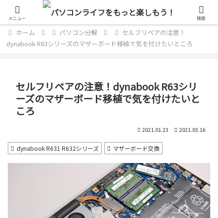
単なるパソコン好きのブログ
メニュー
検索
ホーム
パソコン分解
セルフリペアの注意！
dynabook R63シリーズのマザーボード移植で気を付けたいところ
セルフリペアの注意！dynabook R63シリ
ーズのマザーボード移植で気を付けたいと
ころ
2021.01.23
2021.03.16
dynabook R631 R632シリーズ
マザーボード交換