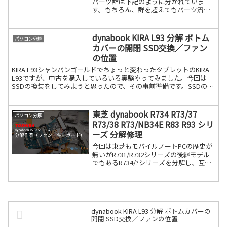
パーツ群は下記のように分かれていま
す。もちろん、群を超えてもパーツ流用
は可能ですが、完全流用ではないので、
セルフリペアの場合はそこを気を付けな
ければなりません。下記を見て頂いても
dynabook KIRA L93 分解 ボトム
パソコン分解
解りますが、群続きを読む
カバーの開閉 SSD交換／ファン
の位置
KIRA L93シャンパンゴールドでちょっと変わったタブレットのKIRA
L93ですが、中古を購入していろいろ実験やってみました。今回は
SSDの換装をしてみようと思ったので、その事前準備です。SSDの位
置キーボードを外します。赤印のネジを外続きを読む
東芝 dynabook R734 R73/37
パソコン分解
R73/38 R73/NB34E R83 R93 シリ
ーズ 分解修理
今回は東芝もモバイルノートPCの歴史が
無いがR731/R732シリーズの後継モデル
でもあるR734/?シリーズを分解し、互換
ファンを付けてみたり、マザーボードを
外してみたりしたと思います。また、ヒ
ンジキャップなどの外し方等も写真付き
で入れて続きを読む
dynabook KIRA L93 分解 ボトムカバーの
開閉 SSD交換／ファンの位置