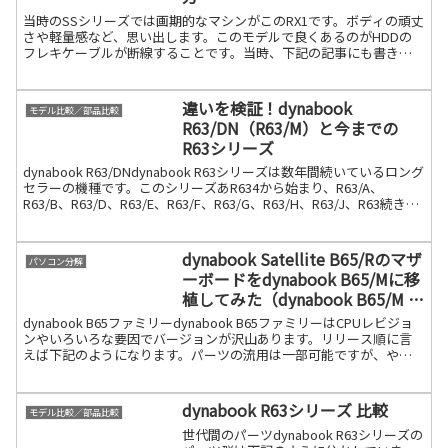
当時のSSシリーズでは画期的なマシンがこのRX1です。ボディの頑丈
さや軽量感など、思い出します。このモデルで良くあるのがHDDの
フレキケーブルが断線することです。当時、下記の記事にも書きま
した。倉庫にRX1があったので、懐かしく分解してみま続きを読む
違いを検証！dynabook
モデル比較／部品比較
R63/DN（R63/M）と今までの
R63シリーズ
dynabook R63/DNdynabook R63シリーズは数年間続いているロング
セラーの機種です。このシリーズあR634から始まり、R63/A、
R63/B、R63/D、R63/E、R63/F、R63/G、R63/H、R63/J、R63続きを
読む
dynabook Satellite B65/Rのマザ
パソコン分解
ーボードをdynabook B65/Mに移
植してみた（dynabook B65/M 分
解）
dynabook B65ファミリーdynabook B65ファミリーはCPUレビジョ
ンやいろいろな要因でバージョンが沢山あります。リリース順に言
えば下記のようになります。パーツの流用は一部可能ですが、やは
りテクノロジーの進化と共にバージョン続きを読む
dynabook R63シリーズ 比較
モデル比較／部品比較
世代間のパーツdynabook R63シリーズの