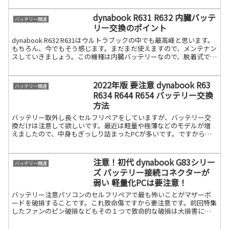
dynabook R631 R632 内臓バッテ
バッテリー関連
リー交換のポイント
dynabook R632 R631はウルトラブックの中でも最高峰と思います。
もちろん、今でもそう感じます。まだまだ使えますので、メンテナン
スしていきましょう。この機種は内臓バッテリーなので、脱着式では
ありませんが、比較的簡単です。ただ、あ続きを読む
2022年版 要注意 dynabook R63
バッテリー関連
R634 R644 R654 バッテリー交換
方法
バッテリー取外し長くセルフリペアをしていますが、バッテリー交
換だけは注意して欲しいです。最近は軽量や極薄などのモデルが増
えましたので、中身もぎっしり詰まったPCが多いです。ですからち
ょっとしたミスが大事故に繋がるケースが0%とは言えないとい続き
を読む
注意！初代 dynabook G83シリー
バッテリー関連
ズ バッテリー接続コネクターが
弱い 軽量化PCは要注意！
バッテリー注意パソコンのセルフリペアで最も怖いことがマザーボ
ードを破損することです。これ致命傷ですから要注意です。前回特集
したファンのピン破損などもその１つで致命的な破損は大損害にな
ります。これも多いので下記参考にしてください。とにかく軽量続
きを読む