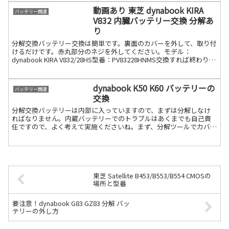
動画あり 東芝 dynabook KIRA
バッテリー関連
V832 内臓バッテリー交換 分解あ
り
分解交換バッテリー交換は簡単です。裏面のカバーを外して、取り付
けるだけです。赤丸部分のネジを外してください。モデル：
dynabook KIRA V832/28HS型番：PV83228HNMS交換すれば終わりで
す。動画もありますので、作業風景続きを読む
dynabook K50 K60 バッテリーの
バッテリー関連
交換
分解交換バッテリーは内部に入っていますので、まずは分解しなけ
ればなりません。内蔵バッテリーでのトラブルはあくまでも自己責
任ですので、よく考えて実施くださいね。まず、分解ツールでカバー
を外します（ネジでの固定はありません）分解ツールが無い場合続
きを読む
東芝 Satellite B453/B553/B554 CMOSの
場所と型番
要注意！dynabook G83 GZ83 分解 バッ
テリーの外し方