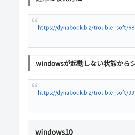
https://dynabook.biz/trouble_soft/68
windowsが起動しない状態か
https://dynabook.biz/trouble_soft/99
windows10