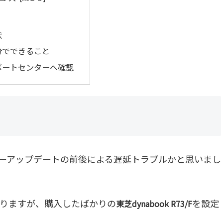
験
状
分でできること
ポートセンターへ確認
メジャーアップデートの前後による遅延トラブルかと思いまし
なりますが、購入したばかりの
を設定
東芝dynabook R73/F