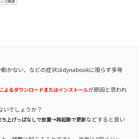
ィス関連
か動かない、などの症状はdynabookに限らず多発
が原因と思われ
準備によるダウンロードまたはインストール
ないでしょうか？
などすると良い
立ち上げっぱなしで放置→再起動で更新
リティ上、頻繁に起こることですし、半年に1回メジャー