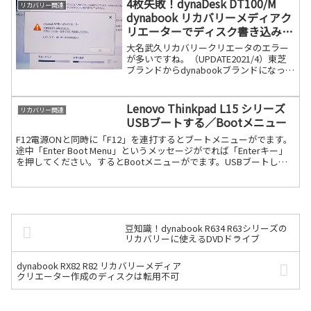
4枚失敗！dynaDesk DT100/M
リカバリー関連
dynabook リカバリーメディアク
リエーターでディスク書き込み中
エラー多発
大名武久リカバリークリエータのエラー
が多いですね。（UPDATE2021/4）東芝
ブランドからdynabookブランドになって
から多いものTOSHIBA→dynabookブラ
ンドになってから購入されたパソコンの
方は下記参照書き込みに失敗何が続きを
Lenovo Thinkpad L15 シリーズ
リカバリー関連
読む
USBブートする／Bootメニュー
F12電源ONと同時に「F12」を連打するとブートメニューがでます。
途中「Enter Boot Menu」というメッセージがでれば「Enterキー」
を押してください。するとBootメニューがでます。USBブートした
い場合は予めUSBメモリを続きを読む
豆知識！dynabook R634 R63シリーズの
リカバリーに使えるDVDドライブ
dynabook RX82 R82 リカバリーメディア
クリエーター作成のディスクは転用不可