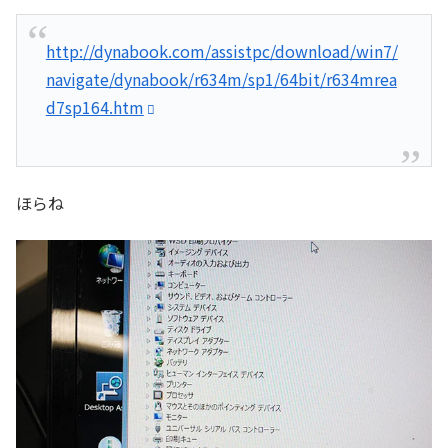
http://dynabook.com/assistpc/download/win7/
navigate/dynabook/r634m/sp1/64bit/r634mrea
d7sp164.htm
ほらね