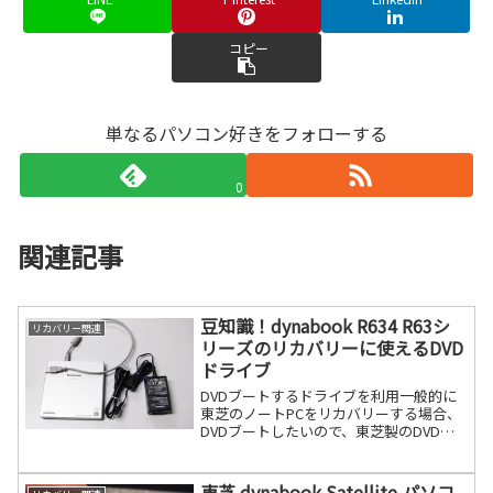
コピー
単なるパソコン好きをフォローする
0
関連記事
豆知識！dynabook R634 R63シ
リカバリー関連
リーズのリカバリーに使えるDVD
ドライブ
DVDブートするドライブを利用一般的に
東芝のノートPCをリカバリーする場合、
DVDブートしたいので、東芝製のDVDド
ライブを使うことが良いです。ただ、東
芝製の純正DVDは手に入りにくい場合が
あります。以前、記事を書きました。私
東芝 dynabook Satellite パソコ