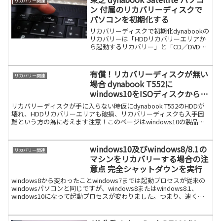
リカバリー関連
が持っているは続きを読む
ン 付属のリカバリーディスクで
パソコンを初期化する
リカバリーディスクで初期化dynabookの
リカバリーは「HDDリカバリーエリアか
ら起動するリカバリー」と「CD／DVDデ
ィスクから起動するリカバリー」のやり
方があります。基本の手順やタイミング
はほぼ一緒ですが、各々リカバリーのや
有償！リカバリーディスクが無い
リカバリー関連
り方が異な続きを読む
場合 dynabook T552に
windows10をISOディスクからク
リーンインストールしてみた
リカバリーディスクが手に入らない時仮にdynabook T552のHDDが
壊れ、HDDリカバリーエリアも破損、リカバリーディスクも入手困
難という方の為に考えます注意！このページはwindows10の製品版
を有償購入にていますので、無償で修復続きを読む
windows10及びwindows8/8.1の
リカバリー関連
マシンをリカバリーする場合の注
意点 完全シャットダウンを実行
windows8から変わったことwindows7までは起動プロセスが従来の
windowsパソコンと同じですが、windows8またはwindows8.1、
windows10になって起動プロセスが変わりました。つまり、速く起
動させる技術などハ続きを読む