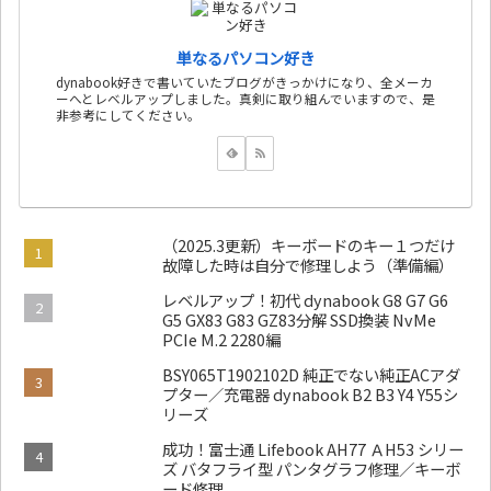
単なるパソコン好き
dynabook好きで書いていたブログがきっかけになり、全メーカ
ーへとレベルアップしました。真剣に取り組んでいますので、是
非参考にしてください。
（2025.3更新）キーボードのキー１つだけ
故障した時は自分で修理しよう（準備編）
レベルアップ！初代 dynabook G8 G7 G6
G5 GX83 G83 GZ83分解 SSD換装 NvMe
PCIe M.2 2280編
BSY065T1902102D 純正でない純正ACアダ
プター／充電器 dynabook B2 B3 Y4 Y55シ
リーズ
成功！富士通 Lifebook AH77 ＡH53 シリー
ズ バタフライ型 パンタグラフ修理／キーボ
ード修理