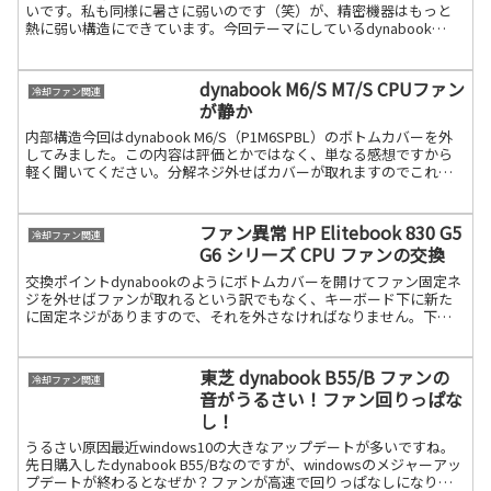
いです。私も同様に暑さに弱いのです（笑）が、精密機器はもっと
熱に弱い構造にできています。今回テーマにしているdynabook
T552 及びSatellite B252 姉妹機種 続きを読む
dynabook M6/S M7/S CPUファン
冷却ファン関連
が静か
内部構造今回はdynabook M6/S（P1M6SPBL）のボトムカバーを外
してみました。この内容は評価とかではなく、単なる感想ですから
軽く聞いてください。分解ネジ外せばカバーが取れますのでこれも
簡単です。開腹ヘラなんかを使った方が良いで続きを読む
ファン異常 HP Elitebook 830 G5
冷却ファン関連
G6 シリーズ CPU ファンの交換
交換ポイントdynabookのようにボトムカバーを開けてファン固定ネ
ジを外せばファンが取れるという訳でもなく、キーボード下に新た
に固定ネジがありますので、それを外さなければなりません。下記
が裏面から固定されているネジです。ちょっと面倒ですが続きを読
む
東芝 dynabook B55/B ファンの
冷却ファン関連
音がうるさい！ファン回りっぱな
し！
うるさい原因最近windows10の大きなアップデートが多いですね。
先日購入したdynabook B55/Bなのですが、windowsのメジャーアッ
プデートが終わるとなぜか？ファンが高速で回りっぱなしになりま