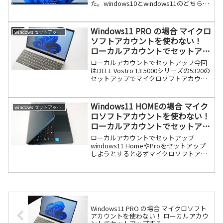
た。windows10とwindows11のどちらが
良いか？と聞かれると、使い慣れた
windows10の方が良いと思います。た
だ、住めば都というよ続きを読む
Windows11 PRO の場合 マイクロ
windows セットアップ情報
ソフトアカウントを使わない！
ローカルアカウントでセットアッ
プする
ローカルアカウントでセットアップ今回
はDELL Vostro 13 5000シリーズの5320の
セットアップでマイクロソフトアカウン
トをバイパスします。windows11 Proの
場合、Homeのコマンドなどと比べると
比較的簡単です。下記の続きを読む
Windows11 HOMEの場合 マイク
windows セットアップ情報
ロソフトアカウントを使わない！
ローカルアカウントでセットアッ
プする
ローカルアカウントでセットアップ
windows11 HomeやProをセットアップ
しようとすると必ずマイクロソフトアカ
ウントでセットアップしなければならな
いように進められていきます。代理（代
行などお客様のPCの設定）で設定するな
どの場合は本続きを読む
Windows11 PRO の場合 マイクロソフト
アカウントを使わない！ ローカルアカウ