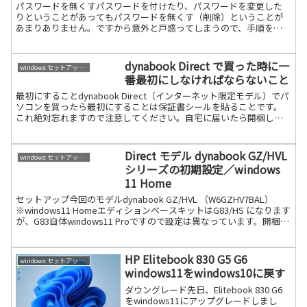
パスワードを無くすパスワードを付けたり、パスワードを変更した
りということがあってもパスワードを無くす（削除）ということが
あまりありません。ですから意外と戸惑ってしまうので、手順をア
ップします。「スタート」→「アカウント」→「サインインオプシ
続きを読む
dynabook Direct で買った時に一
windows セットアップ情報
番最初にしなければならないこと
最初にすることdynabook Direct（インターネット限定モデル）でパ
ソコンを買ったら最初にすることは保証書シールを貼ることです。
これ絶対忘れますので注意してください。自宅に届いたら開梱しま
すが、2重開梱です。外箱の送り状に下記の保証続きを読む
Direct モデル dynabook GZ/HVL
windows セットアップ情報
シリーズの初期設定／windows
11 Home
セットアップ今回のモデルdynabook GZ/HVL （W6GZHV7BAL）
※windows11 HomeエディションベースキットはG83/HS になります
が、G83自体windows11 Proですので設定は異なっています。開梱し
たら続きを読む
HP Elitebook 830 G5 G6
windows セットアップ情報
windows11をwindows10に戻す
ダウングレード先日、Elitebook 830 G6
をwindows11にアップグレードしまし