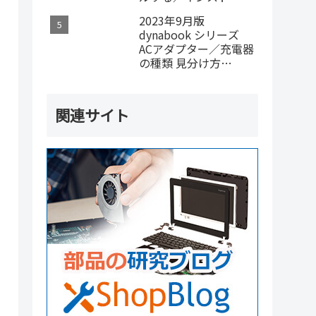
編
2023年9月版
dynabook シリーズ
ACアダプター／充電器
の種類 見分け方
G71C000MPL20や
G71C000MPC20
関連サイト