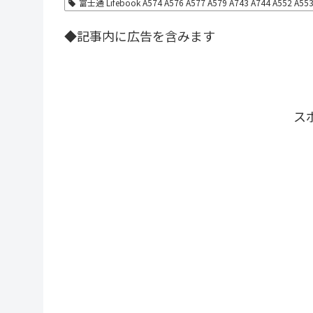
富士通 Lifebook A574 A576 A577 A579 A743 A744 A552 A
◆記事内に広告を含みます
ス