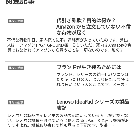
関連記事
代引き詐欺？目的は何か？
単なる感想
Amazon から注文していない不信
な荷物が届く
不信な荷物昨日、家内宛てに不在連絡票が入っていたのです。差出
人は「アマゾンTPG7_GROUND様」らしいただ、家内はAmazonの会
員でもなければアマゾンから買うことは一切ないのです。私のアカ
ウントでアマゾンオペレーターに確認すると「代引続きを読む
ブランドが生き残るためには
単なる感想
ブランド、シリーズの統一化パソコンは
ただ使うだけの人、つまり何だって使え
れば良いという人のことです。メーカー
とか、ブランドなどはあまり気にせずそ
こにパソコンがあるから使うというタイ
プの人の方が恐らく多いような気がしま
Lenovo IdeaPad シリーズの製品
単なる感想
す。その反面、少数派です続きを読む
表記
レノボ社の製品表記レノボの製品表記は知っている人しか分からな
い。レノボの機種を調べていると例えばIdeaPad L3 と言う機種があ
りますよね。機種取り寄せて銘版見ると下記です。型番：
82HL00B9JPでIdeaPad L3 15ITL6続きを読む