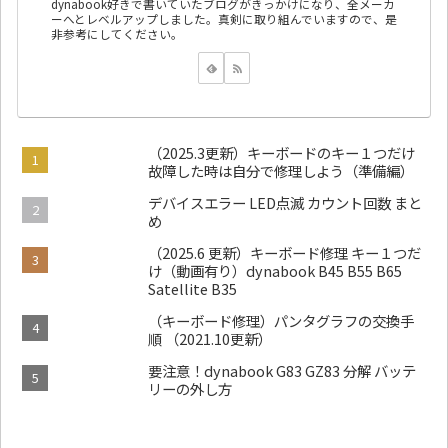
dynabook好きで書いていたブログがきっかけになり、全メーカ
ーへとレベルアップしました。真剣に取り組んでいますので、是
非参考にしてください。
（2025.3更新）キーボードのキー１つだけ
故障した時は自分で修理しよう（準備編）
デバイスエラー LED点滅 カウント回数 まと
め
（2025.6 更新）キーボード修理 キー１つだ
け（動画有り）dynabook B45 B55 B65
Satellite B35
（キーボード修理）パンタグラフの交換手
順 （2021.10更新）
要注意！dynabook G83 GZ83 分解 バッテ
リーの外し方