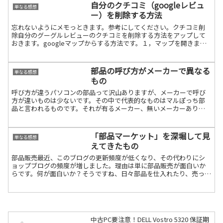
自分のクチコミ（googleレビュ
単なる感想
ー）を削除する方法
忘れないようにメモっときます。参考にしてください。クチコミ削
除自分のグーグルレビューのクチコミを削除する方法をアップして
おきます。googleマップからする方法です。１，マップを開きま
す。（矢印の三本マークをクリック（タップ）します）２，自続き
を読む
部品の呼び方がメーカーで異なる
単なる感想
もの
呼び方が違うパソコンの部品って沢山ありますが、メーカーで呼び
方が違いものは少ないです。その中で代表的なものはマルぽっち部
品と言われるものです。それが有るメーカー、無いメーカーありま
すが、取り敢えずアップしておきます。参考にしてください。dy続
きを読む
「部品マーケット」を深堀して見
単なる感想
えてきたもの
部品販売最近、このブログの更新頻度が低くなり、その代わりにシ
ョップブログの頻度が増しました。理由は単に部品販売が面白いか
らです。何が面白いか？そうですね、日々部品を仕入れたり、売った
りする過程や困った方を助けてあげることですかね。その時に幸続
きを読む
中古PC要注意！DELL Vostro 5320 保証期