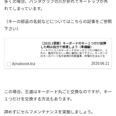
多くの場合、パンタグラフの爪が折れてキートップが外
れてしまっています。
（キーの部品の名前などについてはこちらの記事をご参照
下さい）
（2025.3更新）キーボードのキー１つだけ故障
した時は自分で修理しよう（準備編）
ノートパソコンのキーボードのキーが１つだけ壊れた、と
れた、動作がおかしい時に最初に見て下さい。キーボード
のキーのパーツ名や故障の判断基準、修理の方法などを簡
単に説明します。
2020.06.11
dynabook.biz
この場合、王道はキーボード丸ごと交換なのですが、キー
１つだけを交換する方法もあります。
諦めずにセルフメンテナンスを実施しましょう。