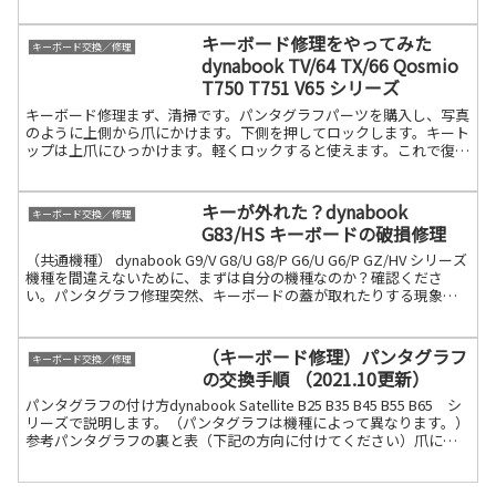
読む
キーボード修理をやってみた
キーボード交換／修理
dynabook TV/64 TX/66 Qosmio
T750 T751 V65 シリーズ
キーボード修理まず、清掃です。パンタグラフパーツを購入し、写真
のように上側から爪にかけます。下側を押してロックします。キート
ップは上爪にひっかけます。軽くロックすると使えます。これで復活
です。詳しくは下記動画を観てください。これならできます続きを
読む
キーが外れた？dynabook
キーボード交換／修理
G83/HS キーボードの破損修理
（共通機種） dynabook G9/V G8/U G8/P G6/U G6/P GZ/HV シリーズ
機種を間違えないために、まずは自分の機種なのか？確認くださ
い。パンタグラフ修理突然、キーボードの蓋が取れたりする現象が
あります。これは中の続きを読む
（キーボード修理）パンタグラフ
キーボード交換／修理
の交換手順 （2021.10更新）
パンタグラフの付け方dynabook Satellite B25 B35 B45 B55 B65 シ
リーズで説明します。（パンタグラフは機種によって異なります。）
参考パンタグラフの裏と表（下記の方向に付けてください）爪にパ
チッと設置します。続きを読む