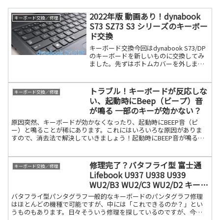
2022年版 動画あり！dynabook
キーボード交換／修理
S73 SZ73 S3 シリーズのキーボー
ド交換
キーボード交換今回はdynabook S73/DP
のキーボードを新しいものに交換してみ
ました。先ずはボトムカバーを外しま
す。ボトムカバーは爪で固定されている
ので、開腹ツールでサイドから外してい
きます。開腹ツールでえぐる感じで外し
トラブル！キーボードが反応しな
キーボード交換／修理
てください。続きを読む
い、起動時にBeep（ビープ）音
が鳴る 一部のキーが効かない？
原因突然、キーボードが効かなくなったり、起動時にBEEP音（ピ
ー）と鳴ることが稀にあります。これにはいろいろな原因がありま
すので、消去法で解決していきましょう！起動時にBEEP音が鳴るこ
れは起動チェックの時にハード障害があるケースです。ピー続きを
読む
修理完了？バタフライ型 富士通
キーボード交換／修理
Lifebook U937 U938 U939
WU2/B3 WU2/C3 WU2/D2 キーボ
ード パンタグラフ 修理
バタフライ型パンタグラフ一般的なキーボードのパンタグラフ修理
はほとんどの機種で可能ですが、中には「これできるのか？」とい
うものもあります。日々そういう修理を探しているのですが、今回
はバタフライ型のパンタグラフです。今回できました。Lifeb続きを