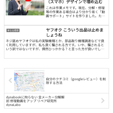
（スマホ）デザインで埋め込む
これは作業メモです。現在、分解・修理
等の作業ある場合はより分かり易く「動
画サポート」サイトを作りました。た
だ、それをサイトに埋め込む場合、ブロ
グがレシポンシブデザインになっている
ので、それに合わせなければなりませ
ヤフオク こういう出品は止めま
単なる感想
ん。その際、CSSに下記を設続きを読む
しょうね
ネジ舐めヤフオクは私の実験機種とか、部品取り機種調達などで良
く利用していますが、私も良く騙される方です。いや、騙されると
いう訳ではないですが、偶然ひっかかる？と言った方が良いでしょ
う。そりゃぁ～いろいろな方が出品していますので、ルールもあっ続
きを読む
自分のクチコミ（googleレビュー）を削
除する方法
dynabookに拘らない 全メーカー分解解
剖 修理動画をアップ リペア研究所
dynaLabo