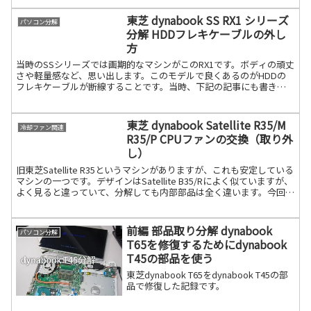
れてドライブを解除し、取り出します。
スライドします。交換用ドライブを入れ
東芝 dynabook SS RX1 シリーズ
パソコン分解
ます。下記のドラ続きを読む
分解 HDDフレキケーブルの外し
方
当時のSSシリーズでは画期的なマシンがこのRX1です。ボディの頑丈
さや軽量感など、思い出します。このモデルで良くあるのがHDDの
フレキケーブルが断線することです。当時、下記の記事にも書きま
した。倉庫にRX1があったので、懐かしく分解してみま続きを読む
東芝 dynabook Satellite R35/M
冷却ファン関連
R35/P CPUファンの交換（取り外
し）
旧東芝Satellite R35というマシンがありますが、これも安定している
マシンの一つです。デザインはSatellite B35/Rによく似ていますが、
よく見ると違っていて、分解しても内部部品は全く違います。今回は
そのSatellite 続きを読む
前編 部品取り分解 dynabook
パソコン分解
T65を修復するためにdynabook
T45の部品を使う
東芝dynabook T65をdynabook T45の部
品で修復した記録です。