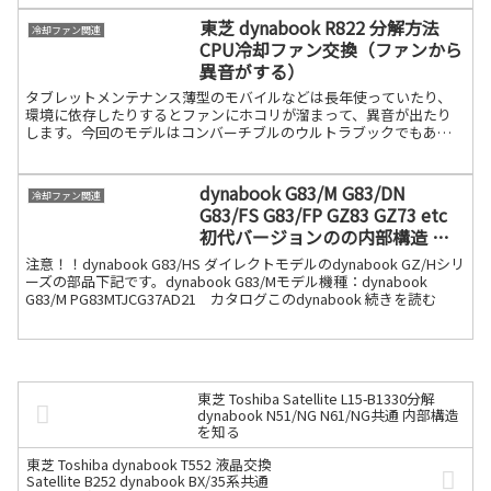
東芝 dynabook R822 分解方法
冷却ファン関連
CPU冷却ファン交換（ファンから
異音がする）
タブレットメンテナンス薄型のモバイルなどは長年使っていたり、
環境に依存したりするとファンにホコリが溜まって、異音が出たり
します。今回のモデルはコンバーチブルのウルトラブックでもあり
ますdynabook R822シリーズになります。R822の続きを読む
dynabook G83/M G83/DN
冷却ファン関連
G83/FS G83/FP GZ83 GZ73 etc
初代バージョンのの内部構造 分
解方法／ファン交換
注意！！dynabook G83/HS ダイレクトモデルのdynabook GZ/Hシリ
ーズの部品下記です。dynabook G83/Mモデル機種：dynabook
G83/M PG83MTJCG37AD21 カタログこのdynabook 続きを読む
東芝 Toshiba Satellite L15-B1330分解
dynabook N51/NG N61/NG共通 内部構造
を知る
東芝 Toshiba dynabook T552 液晶交換
Satellite B252 dynabook BX/35系共通