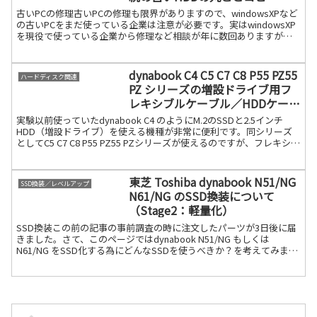
古いPCの修理古いPCの修理も限界がありますので、windowsXPなど
の古いPCをまだ使っている企業は注意が必要です。実はwindowsXP
を現役で使っている企業から修理など相談が年に数回ありますが、
あまりしたくない仕事なのです。古いとい続きを読む
dynabook C4 C5 C7 C8 P55 PZ55
ハードディスク関連
PZ シリーズの増設ドライブ用フ
レキシブルケーブル／HDDケーブ
ル
実験以前使っていたdynabook C4 のようにM.2のSSDと2.5インチ
HDD（増設ドライブ）を使える機種が非常に便利です。同シリーズ
としてC5 C7 C8 P55 PZ55 PZシリーズが使えるのですが、フレキシブ
ルケーブルの入手が続きを読む
東芝 Toshiba dynabook N51/NG
SSD換装／レベルアップ
N61/NG のSSD換装について
（Stage2：軽量化）
SSD換装この前の記事の事前調査の時に注文したパーツが3日後に届
きました。さて、このページではdynabook N51/NG もしくは
N61/NG をSSD化する為にどんなSSDを使うべきか？を考えてみまし
た。そのベースにしたのがdynab続きを読む