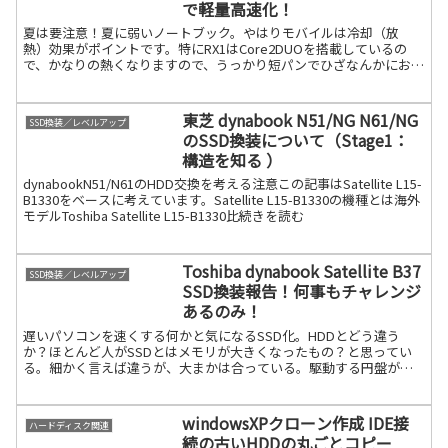
で軽量高速化！
夏は要注意！夏に弱いノートブック。やはりモバイルは冷却（放
熱）効果がポイントです。特にRX1はCore2DUOを搭載しているの
で、かなりの熱くなりますので、うっかり短パンでひざなんかにおい
てネットやろうもんなら、確実に低温やけどしちゃいます続きを読
む
東芝 dynabook N51/NG N61/NG
SSD換装／レベルアップ
のSSD換装について（Stage1：
構造を知る ）
dynabookN51/N61のHDD交換を考える注意この記事はSatellite L15-
B1330をベースに考えています。Satellite L15-B1330の機種とは海外
モデルToshiba Satellite L15-B1330比続きを読む
Toshiba dynabook Satellite B37
SSD換装／レベルアップ
SSD換装報告！何事もチャレンジ
あるのみ！
遅いパソコンを速くする何かと気になるSSD化。HDDとどう違う
か？ほとんど人がSSDとはメモリが大きくなったもの？と思ってい
る。細かく言えば違うが、大まかは合っている。駆動する円盤が記
憶媒体にない為、データの読み書きが速い。つまり、起動も速続き
を読む
windowsXPクローン作成 IDE接
ハードディスク関連
続の古いHDDの丸ごとコピー