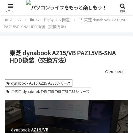
単なるパソコン好きのブログ
メニュー
検索
ホーム
ハードディスク関連
東芝 dynabook AZ15/VB
PAZ15VB-SNA HDD換装（交換方法）
東芝 dynabook AZ15/VB PAZ15VB-SNA
HDD換装（交換方法）
2018.09.19
dynabook AZ15 AZ25 AZ35シリーズ
二代目 dynabook T45 T55 T65 T75 T85シリーズ